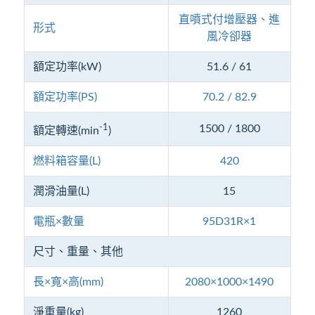
直噴式付增壓器、進
形式
風冷卻器
額定功率(kW)
51.6 / 61
額定功率(PS)
70.2 / 82.9
-1
1500 / 1800
額定轉速(min
)
燃料箱容量(L)
420
潤滑油量(L)
15
電瓶×數量
95D31R×1
尺寸、重量、其他
長×寬×高(mm)
2080×1000×1490
淨重量(kg)
1260