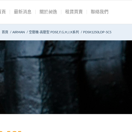
首頁
最新消息
關於昶逸
租賃買賣
聯絡我們
首頁
/
AIRMAN
/
空壓機-高壓型 PDSE,F,G,H,J,K系列
/
PDSK1250LDP-5C5