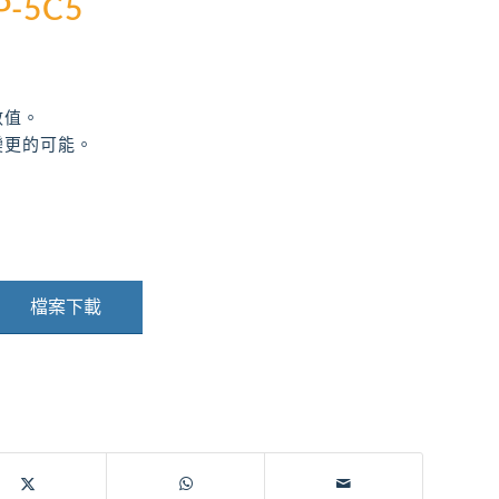
P-5C5
數值。
變更的可能。
檔案下載