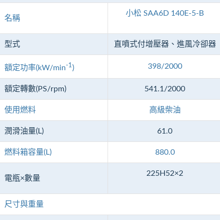
小松 SAA6D 140E-5-B
名稱
型式
直噴式付增壓器、進風冷卻器
-1
398/2000
額定功率(kW/min
)
額定轉數(PS/rpm)
541.1/2000
使用燃料
高級柴油
潤滑油量(L)
61.0
燃料箱容量(L)
880.0
225H52×2
電瓶×數量
尺寸與重量