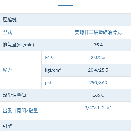
壓縮機
型式
雙螺杆二級壓縮油冷式
排氣量(
m³
/min)
35.4
MPa
2.0/2.5
壓力
kgf/cm²
20.4/25.5
psi
290/363
潤滑油量(L)
165.0
3/4″×1, 3″×1
出風口開關×數量
引擎