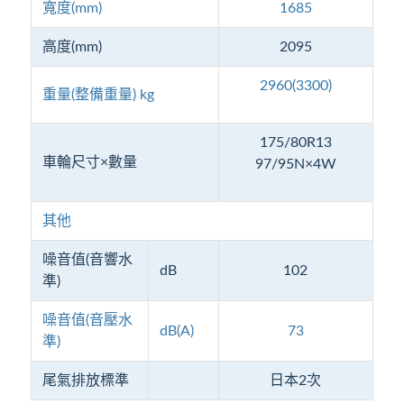
寬度(mm)
1685
高度(mm)
2095
2960(3300)
重量(整備重量) kg
175/80R13
車輪尺寸×數量
97/95N×4W
其他
噪音值(音響水
dB
102
準)
噪音值(音壓水
dB(A)
73
準)
尾氣排放標準
日本2次