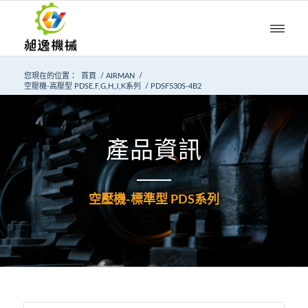
您現在的位置：
首頁
/
AIRMAN
/
空壓機-高壓型 PDSE,F,G,H,J,K系列
/
PDSF530S-4B2
產品資訊
空壓機-標準型 PDS系列