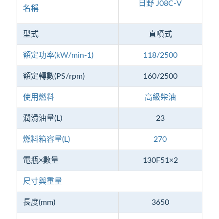
日野 J08C-V
名稱
型式
直噴式
額定功率(kW/min
-1
)
118/2500
額定轉數(PS/rpm)
160/2500
使用燃料
高級柴油
潤滑油量(L)
23
燃料箱容量(L)
270
電瓶×數量
130F51×2
尺寸與重量
長度(mm)
3650