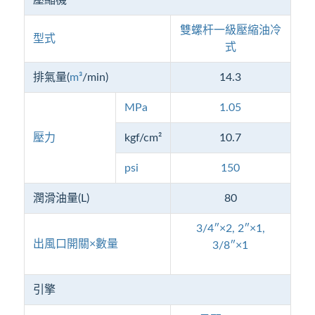
雙螺杆一級壓縮油冷
型式
式
排氣量(
m³
/min)
14.3
MPa
1.05
壓力
kgf/cm²
10.7
psi
150
潤滑油量(L)
80
3/4″×2, 2″×1,
出風口開關×數量
3/8″×1
引擎