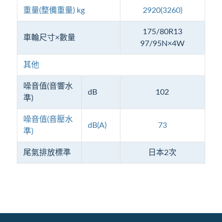
重量(整備重量) kg
2920(3260)
175/80R13
車輪尺寸×數量
97/95N×4W
其他
噪音值(音響水
dB
102
準)
噪音值(音壓水
dB(A)
73
準)
尾氣排放標準
日本2次