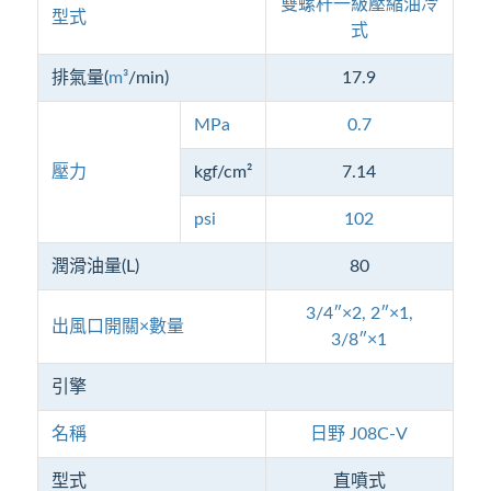
雙螺杆一級壓縮油冷
型式
式
排氣量(
m³
/min)
17.9
MPa
0.7
壓力
kgf/cm²
7.14
psi
102
潤滑油量(L)
80
3/4″×2, 2″×1,
出風口開關×數量
3/8″×1
引擎
名稱
日野 J08C-V
型式
直噴式