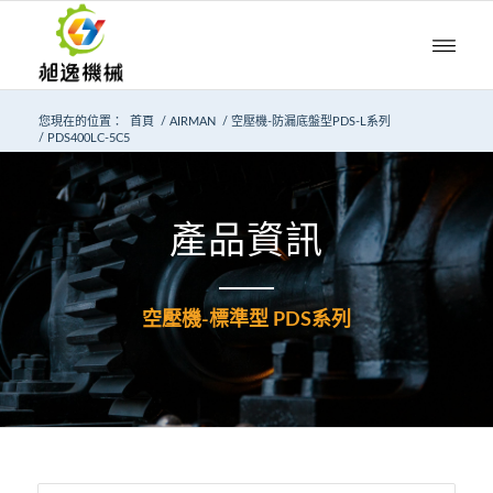
您現在的位置：
首頁
/
AIRMAN
/
空壓機-防漏底盤型PDS-L系列
/
PDS400LC-5C5
產品資訊
空壓機-標準型 PDS系列