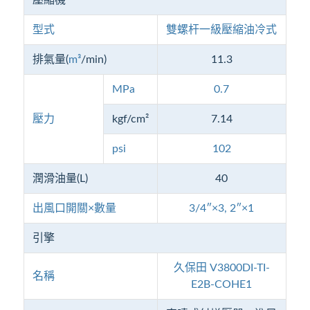
型式
雙螺杆一級壓縮油冷式
排氣量(
m³
/min)
11.3
MPa
0.7
壓力
kgf/cm²
7.14
psi
102
潤滑油量(L)
40
出風口開關×數量
3/4″×3, 2″×1
引擎
久保田 V3800DI-TI-
名稱
E2B-COHE1