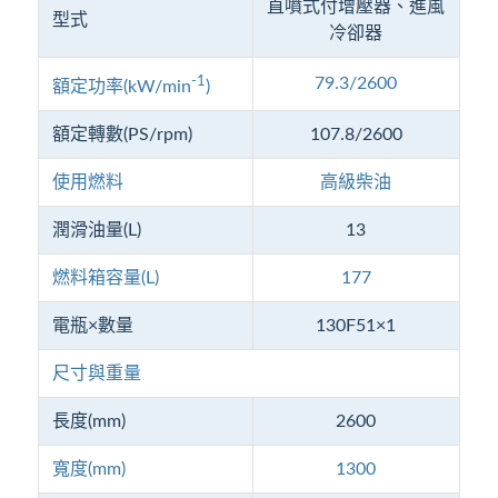
直噴式付增壓器、進風
型式
冷卻器
-1
79.3/2600
額定功率(kW/min
)
額定轉數(PS/rpm)
107.8/2600
使用燃料
高級柴油
潤滑油量(L)
13
燃料箱容量(L)
177
電瓶×數量
130F51×1
尺寸與重量
長度(mm)
2600
寬度(mm)
1300