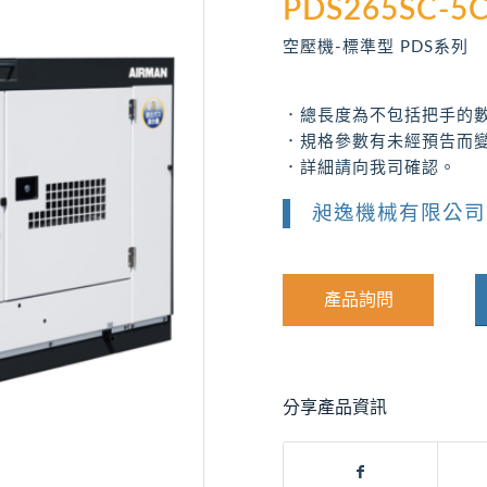
PDS265SC-5
空壓機-標準型 PDS系列
．總長度為不包括把手的
．規格參數有未經預告而
．詳細請向我司確認。
昶逸機械有限公司
產品詢問
分享產品資訊