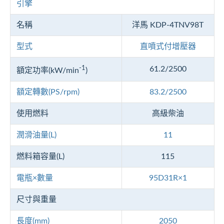
引擎
名稱
洋馬 KDP-4TNV98T
型式
直噴式付增壓器
-1
61.2/2500
額定功率(kW/min
)
額定轉數(PS/rpm)
83.2/2500
使用燃料
高級柴油
潤滑油量(L)
11
燃料箱容量(L)
115
電瓶×數量
95D31R×1
尺寸與重量
長度(mm)
2050