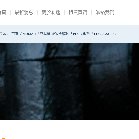
首頁
最新消息
關於昶逸
租賃買賣
聯絡我們
位置：
首頁
/
AIRMAN
/
空壓機-後置冷卻器型 PDS-C系列
/
PDS265SC-5C3