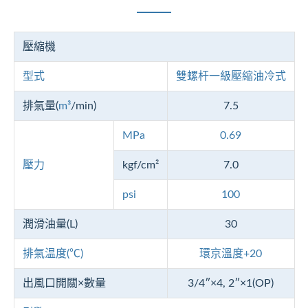
壓縮機
型式
雙螺杆一級壓縮油冷式
排氣量(
m³
/min)
7.5
MPa
0.69
壓力
kgf/cm²
7.0
psi
100
潤滑油量(L)
30
排氣温度(℃)
環京溫度+20
出風口開關×數量
3/4″×4, 2″×1(OP)