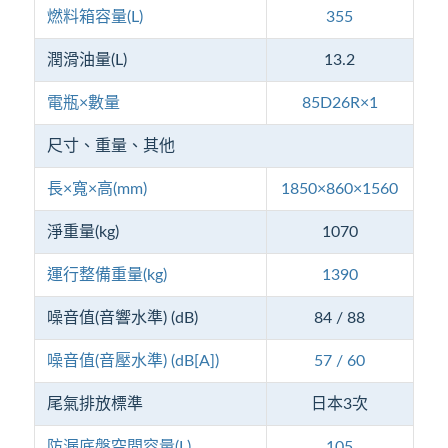
燃料箱容量(L)
355
潤滑油量(L)
13.2
電瓶×數量
85D26R×1
尺寸、重量、其他
長×寬×高(mm)
1850×860×1560
淨重量(kg)
1070
運行整備重量(kg)
1390
噪音值(音響水準) (dB)
84 / 88
噪音值(音壓水準) (dB[A])
57 / 60
尾氣排放標準
日本3次
防漏底盤空間容量(L)
105