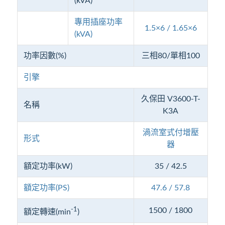
(kVA)
專用插座功率
1.5×6 / 1.65×6
(kVA)
功率因數(%)
三相80/單相100
引擎
久保田 V3600-T-
名稱
K3A
渦流室式付增壓
形式
器
額定功率(kW)
35 / 42.5
額定功率(PS)
47.6 / 57.8
-1
1500 / 1800
額定轉速(min
)