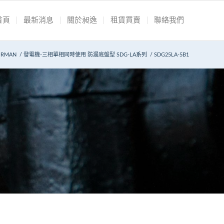
首頁
最新消息
關於昶逸
租賃買賣
聯絡我們
IRMAN
/
發電機-三相單相同時使用 防漏底盤型 SDG-LA系列
/
SDG25LA-5B1