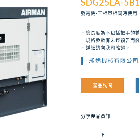
SDG25LA-5B
發電機-三相單相同時使用 
．總長度為不包括把手的
．規格參數有未經預告而
．詳細請向我司確認。
昶逸機械有限公司
產品詢問
分享產品資訊