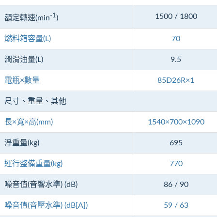
-1
1500 / 1800
額定轉速(min
)
燃料箱容量(L)
70
潤滑油量(L)
9.5
電瓶×數量
85D26R×1
尺寸、重量、其他
長×寬×高(mm)
1540×700×1090
淨重量(kg)
695
運行整備重量(kg)
770
噪音值(音響水準) (dB)
86 / 90
噪音值(音壓水準) (dB[A])
59 / 63