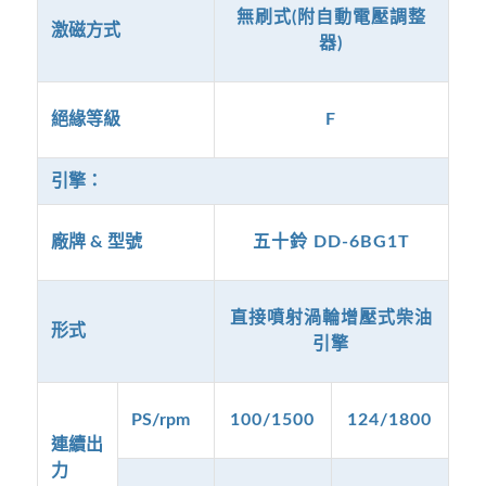
無刷式(附自動電壓調整
激磁方式
器)
絕緣等級
F
引擎：
廠牌 & 型號
五十鈴 DD-6BG1T
直接噴射渦輪增壓式柴油
形式
引擎
PS/rpm
100/1500
124/1800
連續出
力