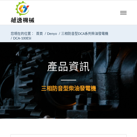
您現在的位置：
首頁
/
Denyo
/
三相防音型DCA系列柴油發電機
/
DCA-100ESI
產品資訊
三相防音型柴油發電機