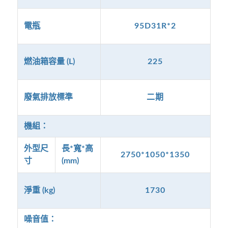
電瓶
95D31R*2
燃油箱容量 (L)
225
廢氣排放標準
二期
機組：
外型尺
長*寬*高
2750*1050*1350
寸
(mm)
淨重 (kg)
1730
噪音值：