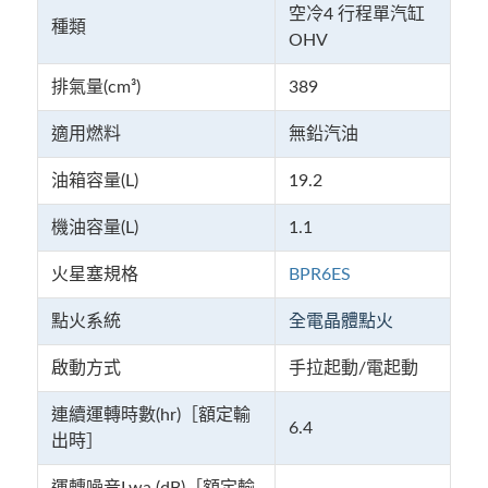
空冷4 行程單汽缸
種類
OHV
排氣量(
cm³
)
389
適用燃料
無鉛汽油
油箱容量(L)
19.2
機油容量(L)
1.1
火星塞規格
BPR6ES
點火系統
全電晶體點火
啟動方式
手拉起動/電起動
連續運轉時數(hr)［額定輸
6.4
出時］
運轉噪音Lwa (dB)［額定輸