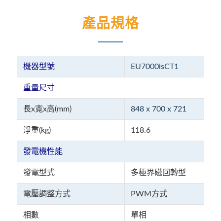
產品規格
機器型號
EU7000isCT1
重量尺寸
長x寬x高(mm)
848 x 700 x 721
淨重(kg)
118.6
發電機性能
發電型式
多極界磁回轉型
電壓調整方式
PWM方式
相數
單相