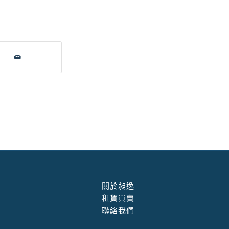
關於昶逸
租賃買賣
聯絡我們