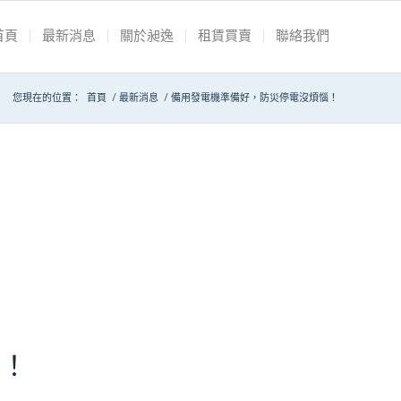
首頁
最新消息
關於昶逸
租賃買賣
聯絡我們
您現在的位置：
首頁
/
最新消息
/
備用發電機準備好，防災停電沒煩惱！
惱！