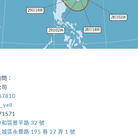
詢問：
公司
67810
_yell
71571
和區景平路 32 號
區永豐路 195 巷 27 弄 1 號